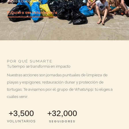
eliges a cuáles venir.
Quiero ser voluntario/a
POR QUÉ SUMARTE
Tu tiempo se transforma en impacto
Nuestras acciones son jornadas puntuales de limpieza de
playas y espigones, restauración dunar y protección de
tortugas. Te avisamos por el grupo de WhatsApp: tú eliges a
cuáles venir.
+
3,500
+
32,000
SEGUIDORES
VOLUNTARIOS