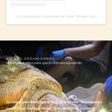
Una publicación compartida de Xaloc (@xaloc.mar)
ASÍ NOS ORGANIZAMOS
Nos organizamos para que tú disfrutes ayudando
01.
Recibe el aviso
Escríbenos por WhatsApp (al final de la página). Te avisaremos
cuando haya nuevas jornadas. Tú eliges cuándo y cómo