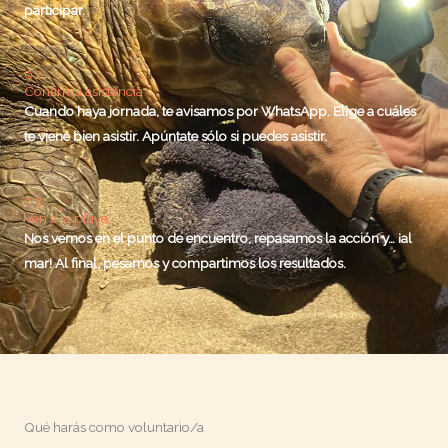
participar.
02.
Confirma asistencia
Cuando haya jornada, te avisamos por WhatsApp. Elige a cuáles
te viene bien asistir. Apúntate sólo si puedes asistir.
03.
Ven a la playa
Nos vemos en el punto de encuentro, repasamos la acción y… ¡al
mar! Al final, pesamos y compartimos los resultados.
Qué harás como voluntario/a