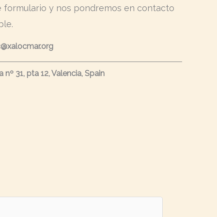
e formulario y nos pondremos en contacto
ble.
oc@xalocmar.org
nº 31, pta 12, Valencia, Spain